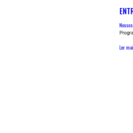
ENT
Nossos
Progra
Ler ma