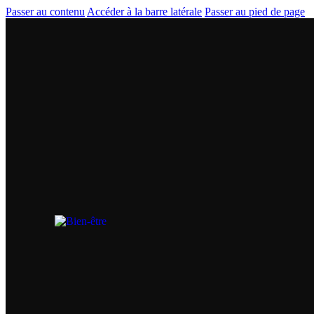
Passer au contenu
Accéder à la barre latérale
Passer au pied de page