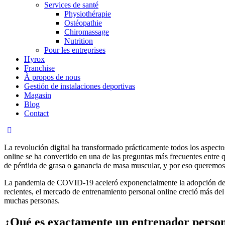
Services de santé
Physiothérapie
Ostéopathie
Chiromassage
Nutrition
Pour les entreprises
Hyrox
Franchise
À propos de nous
Gestión de instalaciones deportivas
Magasin
Blog
Contact
La revolución digital ha transformado prácticamente todos los aspectos
online se ha convertido en una de las preguntas más frecuentes entre 
de pérdida de grasa o ganancia de masa muscular, y por eso queremos a
La pandemia de COVID-19 aceleró exponencialmente la adopción del entr
recientes, el mercado de entrenamiento personal online creció más del 
muchas personas.
¿Qué es exactamente un entrenador person