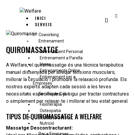
INICI
SERVEIS
Coworking
Entrenament
QUIROMASSATGE
Entrenament Personal
Entrenament a Parella
Hyrox
A Welfare, el quiromassatge és una tècnica terapèutica
Entrenaments Online
manual dissenyada per alleujar tensions musculars,
Entrenament per a
millorar la circulació i promoure la relaxació profunda. Els
Empreses
nostres experts adapten cada sessió a les teves
necessitats específiques, ja sigui per tractar contractures
Serveis de Salut
o simplement per relaxar-te i millorar el teu estat general.
Fisioteràpia
Osteopatia
TIPUS DE QUIROMASSATGE A WELFARE
Quiromassatge
Nutrició
Massatge Descontracturant:
Per a Empreses