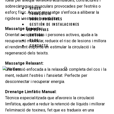
Ideal per alleujar tensions acumulades, contractures i
sobrecàrregues musculars provocades per l'estrès o
HYROX
esforç físic. Aquest massatge s'enfoca a alliberar la
FRANQUÍCIA
rigidesa i restablir la mobilitat.
SOBRE NOSALTRES
GESTIÓN DE INSTALACIONES
Massatge Esportiu:
DEPORTIVAS
BOTIGA
Orientat a esportistes i persones actives, ajuda a la
BLOG
recuperació muscular, redueix el risc de lesions i millora
CONTACTE
el rendiment esportiu en estimular la circulació i la
regeneració dels teixits.
Massatge Relaxant:
Una sessió enfocada a la relaxació completa del cos i la
ment, reduint l'estrès i l'ansietat. Perfecte per
desconnectar i recuperar energia.
Drenatge Limfàtic Manual:
Tècnica especialitzada que afavoreix la circulació
limfàtica, ajudant a reduir la retenció de líquids i millorar
l'eliminació de toxines, fet que es tradueix en una