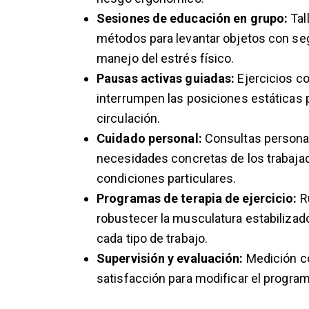
Sesiones de educación en grupo:
Tal
métodos para levantar objetos con segu
manejo del estrés físico.
Pausas activas guiadas:
Ejercicios co
interrumpen las posiciones estáticas 
circulación.
Cuidado personal:
Consultas personal
necesidades concretas de los trabaja
condiciones particulares.
Programas de terapia de ejercicio:
Ru
robustecer la musculatura estabilizado
cada tipo de trabajo.
Supervisión y evaluación:
Medición co
satisfacción para modificar el progra