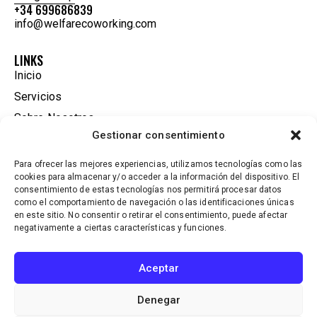
+34 699686839
info@welfarecoworking.com
LINKS
Inicio
Servicios
Sobre Nosotros
Gestionar consentimiento
Tienda
Contacto
Para ofrecer las mejores experiencias, utilizamos tecnologías como las
cookies para almacenar y/o acceder a la información del dispositivo. El
Políticas de Privacidad
consentimiento de estas tecnologías nos permitirá procesar datos
Accesibilidad
como el comportamiento de navegación o las identificaciones únicas
en este sitio. No consentir o retirar el consentimiento, puede afectar
negativamente a ciertas características y funciones.
SUSCRÍBETE A NUESTRO BOLETÍN.
Aceptar
Denegar
Welfarecoworking
© 2026. Todos los derechos reservados.