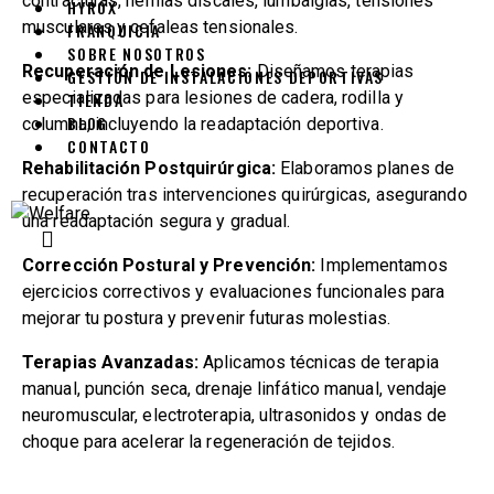
contracturas, hernias discales, lumbalgias, tensiones
HYROX
musculares y cefaleas tensionales.
FRANQUICIA
SOBRE NOSOTROS
Recuperación de Lesiones:
Diseñamos terapias
GESTIÓN DE INSTALACIONES DEPORTIVAS
especializadas para lesiones de cadera, rodilla y
TIENDA
BLOG
columna, incluyendo la readaptación deportiva.
CONTACTO
Rehabilitación Postquirúrgica:
Elaboramos planes de
recuperación tras intervenciones quirúrgicas, asegurando
una readaptación segura y gradual.
Corrección Postural y Prevención:
Implementamos
ejercicios correctivos y evaluaciones funcionales para
mejorar tu postura y prevenir futuras molestias.
Terapias Avanzadas:
Aplicamos técnicas de terapia
manual, punción seca, drenaje linfático manual, vendaje
neuromuscular, electroterapia, ultrasonidos y ondas de
choque para acelerar la regeneración de tejidos.