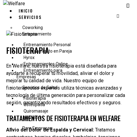
INICIO
SERVICIOS
Coworking
Entrenamiento
Entrenamiento Personal
FISIOTERAPIA
Entrenamiento en Pareja
Hyrox
Entrenamientos Online
En Welfare, nuestra fisioterapia está diseñada para
Entrenamiento para
ayudarte a recuperar tu movilidad, aliviar el dolor y
Empresas
mejorar tu calidad de vida. Nuestro equipo de
fisioterapeutas expertos utiliza técnicas avanzadas y
Servicios de Salud
tecnología de última generación para personalizar cada
Fisioterapia
sesión, garantizando resultados efectivos y seguros.
Osteopatía
Quiromasaje
TRATAMIENTOS DE FISIOTERAPIA EN WELFARE
Nutrición
Para Empresas
Alivio del Dolor de Espalda y Cervical:
Tratamos