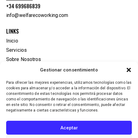
+34 699686839
info@welfarecoworking.com
LINKS
Inicio
Servicios
Sobre Nosotros
Tienda
Gestionar consentimiento
Contacto
Para ofrecer las mejores experiencias, utilizamos tecnologías como las
Políticas de Privacidad
cookies para almacenar y/o acceder a la información del dispositivo. El
consentimiento de estas tecnologías nos permitirá procesar datos
Accesibilidad
como el comportamiento de navegación o las identificaciones únicas
en este sitio. No consentir o retirar el consentimiento, puede afectar
SUSCRÍBETE A NUESTRO BOLETÍN.
negativamente a ciertas características y funciones.
Aceptar